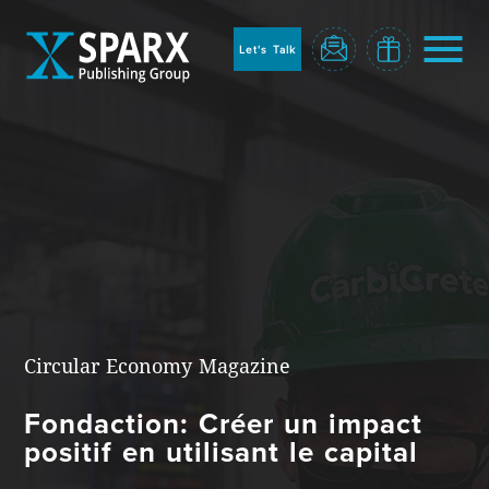
to
sparx
home
Let's Talk
page
Home
Circular Economy Magazine
Fondaction: Créer un impact
Blog
positif en utilisant le capital