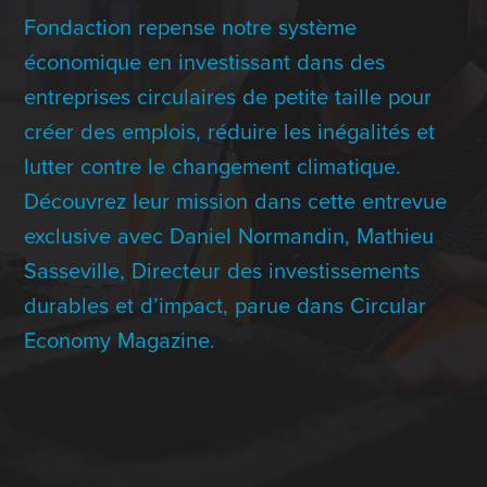
Contact Us
Fondaction repense notre système
économique en investissant dans des
entreprises circulaires de petite taille pour
+1 (604) 488 1097
créer des emplois, réduire les inégalités et
lutter contre le changement climatique.
Découvrez leur mission dans cette entrevue
Links
Links
Links
Links
to
to
to
to
exclusive avec Daniel Normandin, Mathieu
sparx
sparx
sparx
sparx
instagram
LinkedIn
twitter
facebook
Sasseville, Directeur des investissements
page
durables et d’impact, parue dans Circular
Economy Magazine.